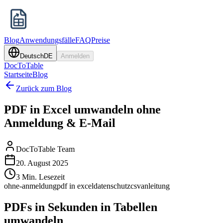
Blog
Anwendungsfälle
FAQ
Preise
Deutsch
DE
Anmelden
DocToTable
Startseite
Blog
Zurück zum Blog
PDF in Excel umwandeln ohne
Anmeldung & E-Mail
DocToTable Team
20. August 2025
3 Min. Lesezeit
ohne-anmeldung
pdf in excel
datenschutz
csv
anleitung
PDFs in Sekunden in Tabellen
umwandeln