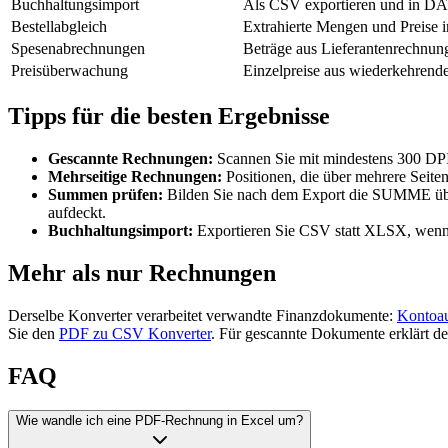
Buchhaltungsimport
Als CSV exportieren und in DA
Bestellabgleich
Extrahierte Mengen und Preise i
Spesenabrechnungen
Beträge aus Lieferantenrechnung
Preisüberwachung
Einzelpreise aus wiederkehren
Tipps für die besten Ergebnisse
Gescannte Rechnungen:
Scannen Sie mit mindestens 300 DPI
Mehrseitige Rechnungen:
Positionen, die über mehrere Seite
Summen prüfen:
Bilden Sie nach dem Export die SUMME über
aufdeckt.
Buchhaltungsimport:
Exportieren Sie CSV statt XLSX, wenn 
Mehr als nur Rechnungen
Derselbe Konverter verarbeitet verwandte Finanzdokumente:
Kontoa
Sie den
PDF zu CSV Konverter
. Für gescannte Dokumente erklärt d
FAQ
Wie wandle ich eine PDF-Rechnung in Excel um?