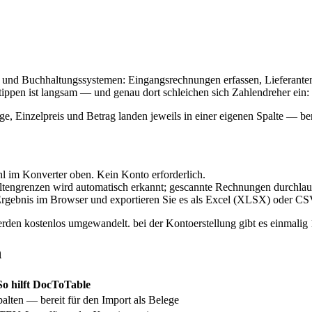
n und Buchhaltungssystemen: Eingangsrechnungen erfassen, Lieferante
ppen ist langsam — und genau dort schleichen sich Zahlendreher ein: e
nge, Einzelpreis und Betrag landen jeweils in einer eigenen Spalte — b
 im Konverter oben. Kein Konto erforderlich.
altengrenzen wird automatisch erkannt; gescannte Rechnungen durchl
Ergebnis im Browser und exportieren Sie es als Excel (XLSX) oder CS
rden kostenlos umgewandelt. bei der Kontoerstellung gibt es einmalig
n
So hilft DocToTable
palten — bereit für den Import als Belege