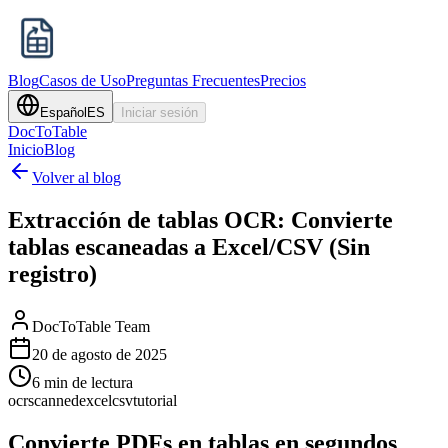
Blog
Casos de Uso
Preguntas Frecuentes
Precios
Español
ES
Iniciar sesión
DocToTable
Inicio
Blog
Volver al blog
Extracción de tablas OCR: Convierte
tablas escaneadas a Excel/CSV (Sin
registro)
DocToTable Team
20 de agosto de 2025
6 min de lectura
ocr
scanned
excel
csv
tutorial
Convierte PDFs en tablas en segundos