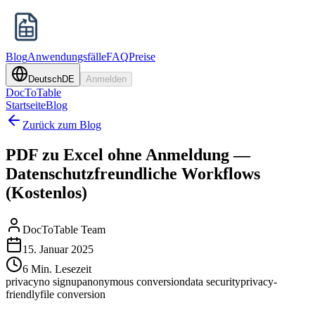
Blog
Anwendungsfälle
FAQ
Preise
Deutsch
DE
Anmelden
DocToTable
Startseite
Blog
Zurück zum Blog
PDF zu Excel ohne Anmeldung —
Datenschutzfreundliche Workflows
(Kostenlos)
DocToTable Team
15. Januar 2025
6 Min. Lesezeit
privacy
no signup
anonymous conversion
data security
privacy-
friendly
file conversion