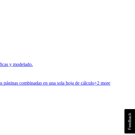
áficas y modelado.
as páginas combinadas en una sola hoja de cálculo
+
2
more