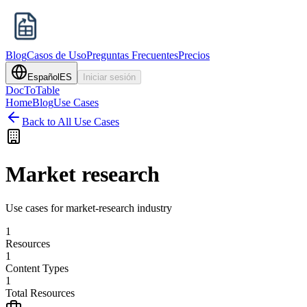
Blog
Casos de Uso
Preguntas Frecuentes
Precios
Español
ES
Iniciar sesión
DocToTable
Home
Blog
Use Cases
Back to All Use Cases
Market research
Use cases for market-research industry
1
Resources
1
Content Types
1
Total Resources