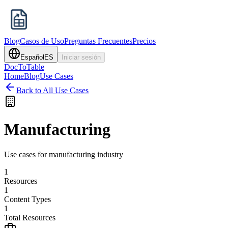
Blog
Casos de Uso
Preguntas Frecuentes
Precios
Español
ES
Iniciar sesión
DocToTable
Home
Blog
Use Cases
Back to All Use Cases
Manufacturing
Use cases for manufacturing industry
1
Resources
1
Content Types
1
Total Resources