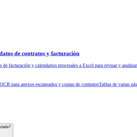
datos de contratos y facturación
s de facturación y calendarios procesales a Excel para revisar y analiza
OCR para anexos escaneados y copias de contratos
Tablas de varias pá
stada?