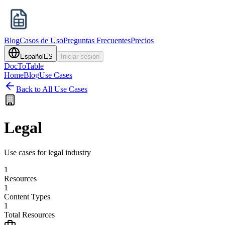
Blog
Casos de Uso
Preguntas Frecuentes
Precios
Español
ES
Iniciar sesión
DocToTable
Home
Blog
Use Cases
Back to All Use Cases
Legal
Use cases for legal industry
1
Resources
1
Content Types
1
Total Resources