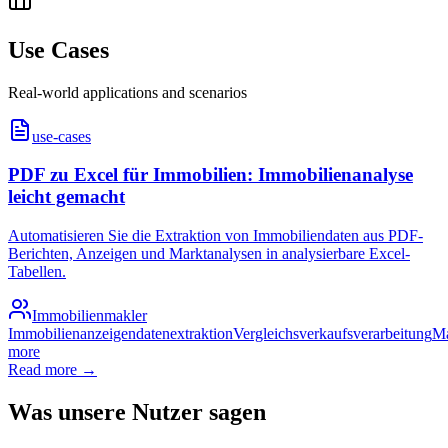
Use Cases
Real-world applications and scenarios
use-cases
PDF zu Excel für Immobilien: Immobilienanalyse
leicht gemacht
Automatisieren Sie die Extraktion von Immobiliendaten aus PDF-
Berichten, Anzeigen und Marktanalysen in analysierbare Excel-
Tabellen.
Immobilienmakler
Immobilienanzeigendatenextraktion
Vergleichsverkaufsverarbeitung
Ma
more
Read more →
Was unsere Nutzer sagen