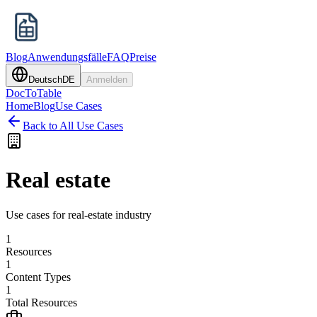
Blog
Anwendungsfälle
FAQ
Preise
Deutsch
DE
Anmelden
DocToTable
Home
Blog
Use Cases
Back to All Use Cases
Real estate
Use cases for real-estate industry
1
Resources
1
Content Types
1
Total Resources