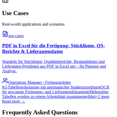
Use Cases
Real-world applications and scenarios
use-cases
PDF in Excel für die Fertigung: Stücklisten, QS-
Berichte & Lieferantendaten
Wandeln Sie Stücklisten, Qualitätsberichte, Bestandslisten und
Lieferanten-Preislisten aus PDF in Excel um – für Planung und
Analyse.
Operations Manager / Fertigungsleiter
KI-Tabellenerkennung mit automatischer Spaltenzuordnung
OCR
für gescannte Fertigungs- und Lieferantendokumente
Mehrseitige
Tabellen werden zu einem Arbeitsblatt zusammengeführt
+
2
more
Read more →
Frequently Asked Questions