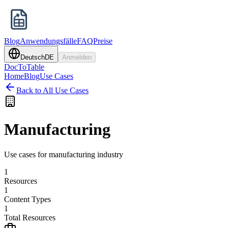
Blog
Anwendungsfälle
FAQ
Preise
Deutsch
DE
Anmelden
DocToTable
Home
Blog
Use Cases
Back to All Use Cases
Manufacturing
Use cases for manufacturing industry
1
Resources
1
Content Types
1
Total Resources