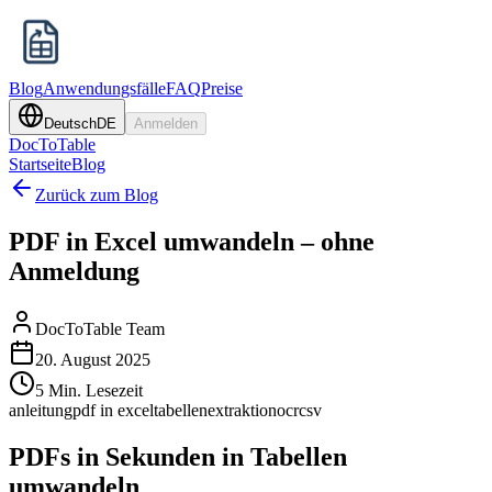
Blog
Anwendungsfälle
FAQ
Preise
Deutsch
DE
Anmelden
DocToTable
Startseite
Blog
Zurück zum Blog
PDF in Excel umwandeln – ohne
Anmeldung
DocToTable Team
20. August 2025
5 Min. Lesezeit
anleitung
pdf in excel
tabellenextraktion
ocr
csv
PDFs in Sekunden in Tabellen
umwandeln